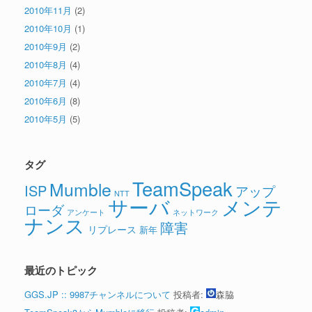
2010年11月
(2)
2010年10月
(1)
2010年9月
(2)
2010年8月
(4)
2010年7月
(4)
2010年6月
(8)
2010年5月
(5)
タグ
TeamSpeak
Mumble
ISP
アップ
NTT
サーバ
メンテ
ローダ
アンケート
ネットワーク
ナンス
障害
リプレース
新年
最近のトピック
GGS.JP :: 9987チャンネルについて
投稿者:
森脇