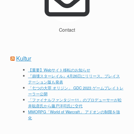
Contact
Kultur
【重要】Webサイト移転のお知らせ
『崩壊スターレイル』4月26日にリリース。プレイス
テーション版も発表
「七つの大罪 オリジン」 GDC 2023 ゲームプレイトレ
ーラー公開
「ファイナルファンタジー11」のプロデューサーが松
井聡彦氏から藤戸洋司氏に交代
MMORPG「World of Warcraft」 アドオンの制限を強
化