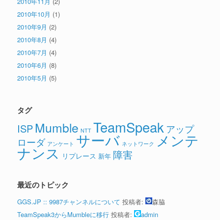
2010年11月
(2)
2010年10月
(1)
2010年9月
(2)
2010年8月
(4)
2010年7月
(4)
2010年6月
(8)
2010年5月
(5)
タグ
TeamSpeak
Mumble
ISP
アップ
NTT
サーバ
メンテ
ローダ
アンケート
ネットワーク
ナンス
障害
リプレース
新年
最近のトピック
GGS.JP :: 9987チャンネルについて
投稿者:
森脇
TeamSpeak3からMumbleに移行
投稿者:
admin