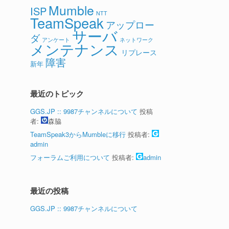
Mumble
ISP
NTT
TeamSpeak
アップロー
サーバ
ダ
アンケート
ネットワーク
メンテナンス
リプレース
障害
新年
最近のトピック
GGS.JP :: 9987チャンネルについて
投稿
者:
森脇
TeamSpeak3からMumbleに移行
投稿者:
admin
フォーラムご利用について
投稿者:
admin
最近の投稿
GGS.JP :: 9987チャンネルについて