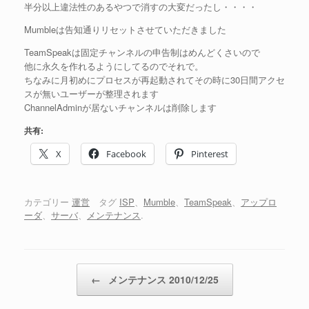
半分以上違法性のあるやつで消すの大変だったし・・・・
Mumbleは告知通りリセットさせていただきました
TeamSpeakは固定チャンネルの申告制はめんどくさいので
他に永久を作れるようにしてるのでそれで。
ちなみに月初めにプロセスが再起動されてその時に30日間アクセ
スが無いユーザーが整理されます
ChannelAdminが居ないチャンネルは削除します
共有:
X
Facebook
Pinterest
カテゴリー
運営
タグ
ISP
、
Mumble
、
TeamSpeak
、
アップロ
ーダ
、
サーバ
、
メンテナンス
.
投稿ナビゲーション
←
メンテナンス 2010/12/25