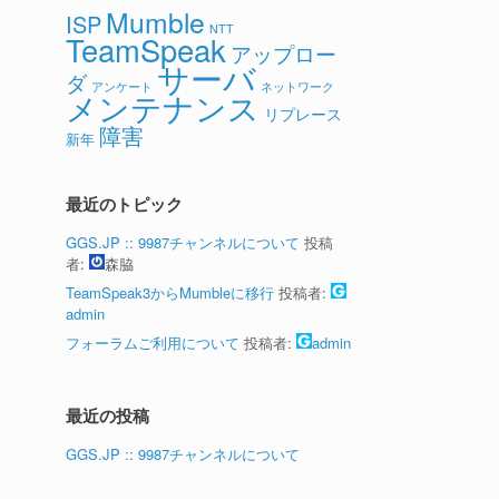
Mumble
ISP
NTT
TeamSpeak
アップロー
サーバ
ダ
アンケート
ネットワーク
メンテナンス
リプレース
障害
新年
最近のトピック
GGS.JP :: 9987チャンネルについて
投稿
者:
森脇
TeamSpeak3からMumbleに移行
投稿者:
admin
フォーラムご利用について
投稿者:
admin
最近の投稿
GGS.JP :: 9987チャンネルについて