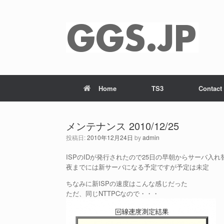
Home
TS3
Contact
メンテナンス 2010/12/25
投稿日:
2010年12月24日
by
admin
ISPのIDが発行されたので25日の早朝からサーバ入れ
夜までには新サーバになる予定ですが予定は未定
ちなみに新ISPの速度はこんな感じだった
ただ、同じNTTPCなので・・・