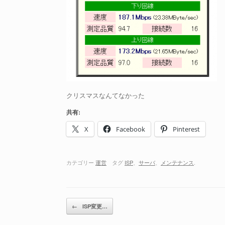
クリスマスなんてなかった
共有:
X
Facebook
Pinterest
カテゴリー
運営
タグ
ISP
、
サーバ
、
メンテナンス
.
投稿ナビゲーション
←
ISP変更…