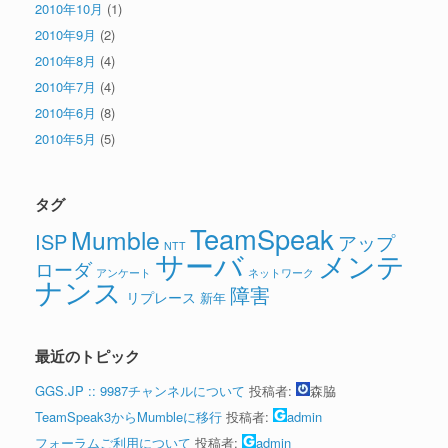
2010年10月
(1)
2010年9月
(2)
2010年8月
(4)
2010年7月
(4)
2010年6月
(8)
2010年5月
(5)
タグ
TeamSpeak
Mumble
ISP
アップ
NTT
サーバ
メンテ
ローダ
アンケート
ネットワーク
ナンス
障害
リプレース
新年
最近のトピック
GGS.JP :: 9987チャンネルについて
投稿者:
森脇
TeamSpeak3からMumbleに移行
投稿者:
admin
フォーラムご利用について
投稿者:
admin