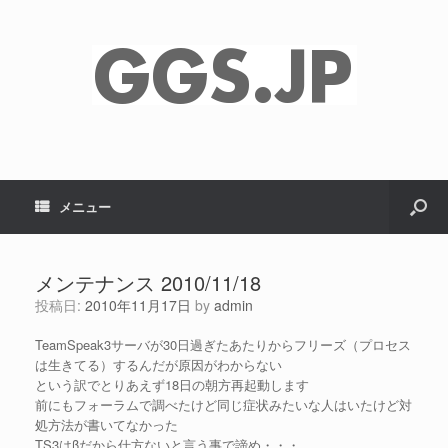
メニュー
メンテナンス 2010/11/18
投稿日:
2010年11月17日
by
admin
TeamSpeak3サーバが30日過ぎたあたりからフリーズ（プロセス
は生きてる）するんだが原因がわからない
という訳でとりあえず18日の朝方再起動します
前にもフォーラムで調べたけど同じ症状みたいな人はいたけど対
処方法が書いてなかった
TS3はβだから仕方ないと言う事で諦め・・・