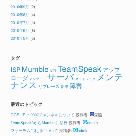
2010年9月
(2)
2010年8月
(4)
2010年7月
(4)
2010年6月
(8)
2010年5月
(5)
タグ
TeamSpeak
Mumble
ISP
アップ
NTT
サーバ
メンテ
ローダ
アンケート
ネットワーク
ナンス
障害
リプレース
新年
最近のトピック
GGS.JP :: 9987チャンネルについて
投稿者:
森脇
TeamSpeak3からMumbleに移行
投稿者:
admin
フォーラムご利用について
投稿者:
admin