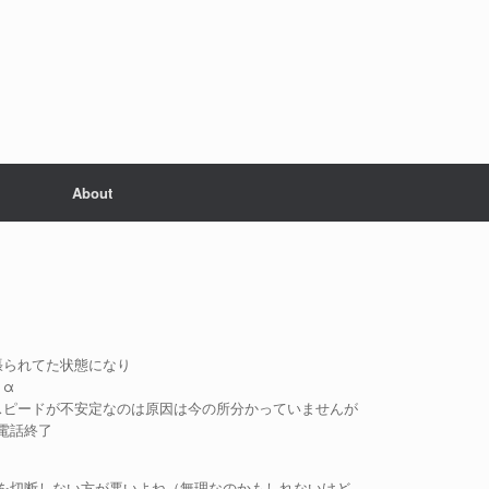
About
張られてた状態になり
＋α
スピードが不安定なのは原因は今の所分かっていませんが
電話終了
を切断しない方が悪いよね（無理なのかもしれないけど