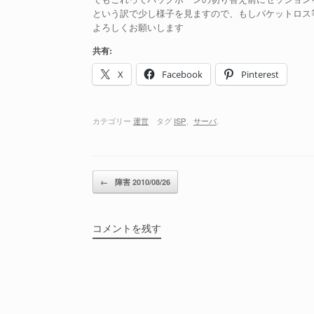
という訳で少し様子を見ますので、もしパケットロス
よろしくお願いします
共有:
X
Facebook
Pinterest
カテゴリー
運営
タグ
ISP
、
サーバ
.
投稿ナビゲーション
←
障害 2010/08/26
コメントを残す