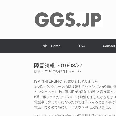
Home
TS3
Contact
障害続報 2010/08/27
投稿日:
2010年8月27日
by
admin
ISP（INTERLINK）に電話をしてみました
原因はバックボーンの切り替えでセッションが2重に
インターネット上に同じIPが2個有る状態と言う事と
2重に張られてたセッションは解消しましたがなぜか
電話中に少しましになったので様子をみると言う事で
電話してるので急にサーバダウン申し訳ありません
でもこれってバックボーンの切り替え前にセッション