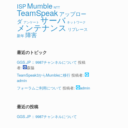
Mumble
ISP
NTT
TeamSpeak
アップロー
サーバ
ダ
アンケート
ネットワーク
メンテナンス
リプレース
障害
新年
最近のトピック
GGS.JP :: 9987チャンネルについて
投稿
者:
森脇
TeamSpeak3からMumbleに移行
投稿者:
admin
フォーラムご利用について
投稿者:
admin
最近の投稿
GGS.JP :: 9987チャンネルについて