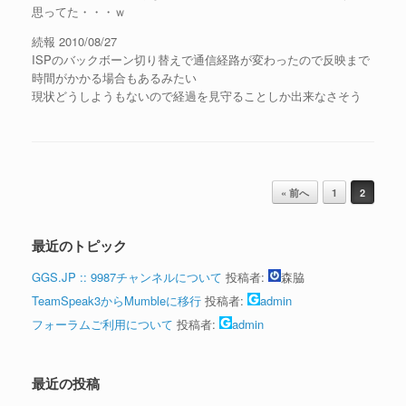
思ってた・・・ｗ
続報 2010/08/27
ISPのバックボーン切り替えで通信経路が変わったので反映まで
時間がかかる場合もあるみたい
現状どうしようもないので経過を見守ることしか出来なさそう
投稿ナビゲーション
« 前へ
1
2
最近のトピック
GGS.JP :: 9987チャンネルについて
投稿者:
森脇
TeamSpeak3からMumbleに移行
投稿者:
admin
フォーラムご利用について
投稿者:
admin
最近の投稿