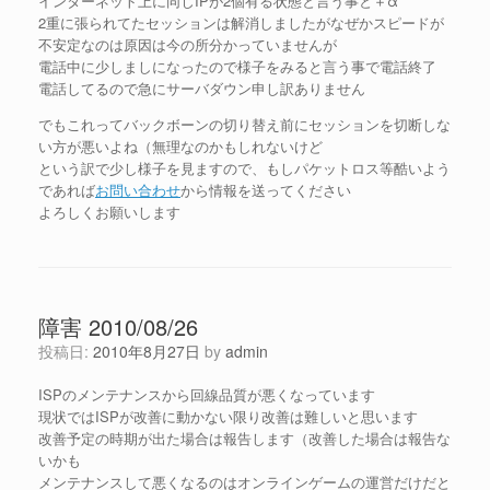
インターネット上に同じIPが2個有る状態と言う事と＋α
2重に張られてたセッションは解消しましたがなぜかスピードが
不安定なのは原因は今の所分かっていませんが
電話中に少しましになったので様子をみると言う事で電話終了
電話してるので急にサーバダウン申し訳ありません
でもこれってバックボーンの切り替え前にセッションを切断しな
い方が悪いよね（無理なのかもしれないけど
という訳で少し様子を見ますので、もしパケットロス等酷いよう
であれば
お問い合わせ
から情報を送ってください
よろしくお願いします
障害 2010/08/26
投稿日:
2010年8月27日
by
admin
ISPのメンテナンスから回線品質が悪くなっています
現状ではISPが改善に動かない限り改善は難しいと思います
改善予定の時期が出た場合は報告します（改善した場合は報告な
いかも
メンテナンスして悪くなるのはオンラインゲームの運営だけだと